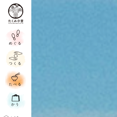
めぐる
つくる
たべる
かう