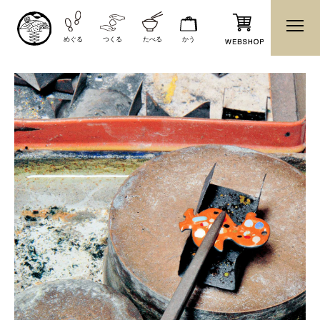
めぐる
つくる
たべる
かう