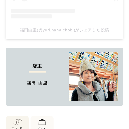
福田由里(@yuri.hana.chobi)がシェアした投稿
店主
福田 由里
つくる
かう