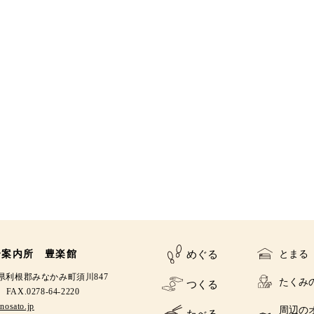
合案内所 豊楽館
とまる
めぐる
群馬県利根郡みなかみ町須川847
たくみ
つくる
0 FAX.0278-64-2220
nosato.jp
周辺の
たべる