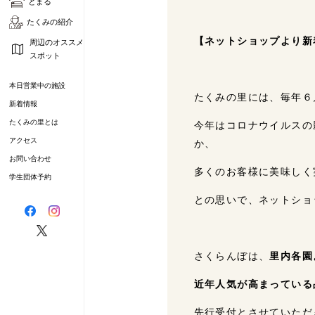
とまる
たくみの紹介
【ネットショップより新
周辺のオススメ
スポット
本日営業中の施設
たくみの里には、毎年６
新着情報
たくみの里とは
今年はコロナウイルスの
アクセス
か、
お問い合わせ
多くのお客様に美味しく
学生団体予約
との思いで、ネットショ
さくらんぼは、
里内各園
近年人気が高まっている
先行受付とさせていただ